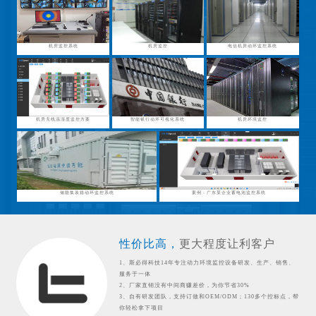
机房监控系统
机房监控
电信机房动环监控系统
机房无线温湿度监控方案
智能银行动环可视化系统
机房环境监控
储能集装箱动环监控系统
案例：广东某企业蓄电池监控系统
性价比高，
更大程度让利客户
1、斯必得科技14年专注动力环境监控设备研发、生产、销售、
服务于一体
2、厂家直销没有中间商赚差价，为你节省30%
3、自有研发团队，支持订做和OEM/ODM；130多个控标点，帮
你轻松拿下项目