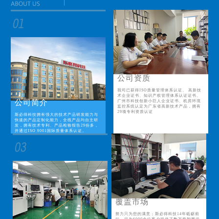
公司资质
我司已获得ISO质量管理体系认证、 高新技
术企业证书、知识产权管理体系认证证书、
公司简介
广州市科技创新小巨人企业证书、机房环境
监控系统认定为广东省高新技术产品，拥有
29项专利资质认证
斯必得科技拥有强大的技术产品研发能力与
快速的产品定制化能力，全线产品均自主研
发，拥有技术专利、产品检验报告29份多，
并通过ISO 9001国际质量体系认证。
覆盖市场
努力只为您的满意；斯必得科技14年砥砺前