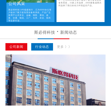
行，已为6000余位客户提供了数万套智慧设
公司风采
备和系统，35家上市选择，4900家集成商共
同选择了我们的动力环境监控产品。
斯必得科技14年砥砺前行，已为6000余位客
户提供了数万套智慧设备和系统，产品广泛
应用于公共安全、金融、国防、通信、政
务、交通、物流、工厂、仓库、农业、医药
等众多行业。
斯必得科技
新闻动态
公司新闻
行业动态
更多 》》