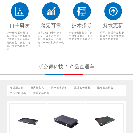
漏水检测设备
温湿度传感器
配电监控设备
气体监控设备
自主研发
稳定可靠
技术指导
持续更新
其他配件产品
14年研发工程师领
拥有30多项专利资质
7*24h无忧售后，24
公司将持续开发和更
衔，每年产品不断迭
认证，确保产品质
小时快速响应，无任
新软件系统并免费为
代更新！立志为客户
量，高效交付，已帮
何安装及使用烦忧！
客服升级和更新。
提供稳定、安全、可
助10000余客户投标成
靠、性能优异的产
功。
品。
斯必得科技
产品直通车
专业型主机
经济型主机
漏水检测设备
温湿度传感器
配电监控设备
气体监控设备
其他配件产品